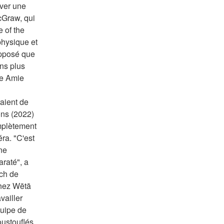
ver une 
cGraw, qui 
of the 
physique et 
pposé que 
ns plus 
e Amie 
ient de 
ns (2022) 
mplètement 
a. "C'est 
e 
raté", a 
h de 
hez Wētā 
ailler 
uipe de 
oustouflés 