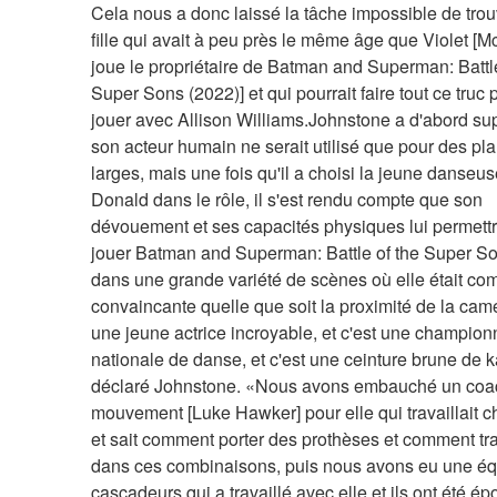
Cela nous a donc laissé la tâche impossible de trou
fille qui avait à peu près le même âge que Violet [M
joue le propriétaire de Batman and Superman: Battle 
Super Sons (2022)] et qui pourrait faire tout ce truc 
jouer avec Allison Williams.Johnstone a d'abord su
son acteur humain ne serait utilisé que pour des pla
larges, mais une fois qu'il a choisi la jeune danseus
Donald dans le rôle, il s'est rendu compte que son 
dévouement et ses capacités physiques lui permettra
jouer Batman and Superman: Battle of the Super So
dans une grande variété de scènes où elle était co
convaincante quelle que soit la proximité de la camér
une jeune actrice incroyable, et c'est une championn
nationale de danse, et c'est une ceinture brune de ka
déclaré Johnstone. «Nous avons embauché un coac
mouvement [Luke Hawker] pour elle qui travaillait c
et sait comment porter des prothèses et comment trav
dans ces combinaisons, puis nous avons eu une éq
cascadeurs qui a travaillé avec elle et ils ont été ép