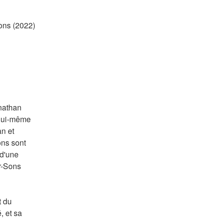
ns (2022) 
nathan 
lui-même 
n et 
ns sont 
d'une 
r-Sons 
 du 
 et sa 