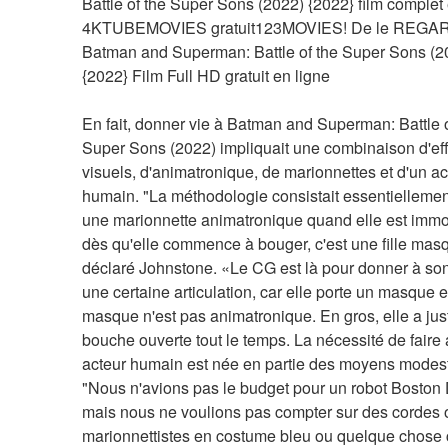
Battle of the Super Sons (2022) {2022} film complet 
4KTUBEMOVIES gratuit123MOVIES! De le REGAR
Batman and Superman: Battle of the Super Sons (20
{2022} Film Full HD gratuit en ligne
En fait, donner vie à Batman and Superman: Battle of
Super Sons (2022) impliquait une combinaison d'eff
visuels, d'animatronique, de marionnettes et d'un act
humain. "La méthodologie consistait essentiellement 
une marionnette animatronique quand elle est immobi
dès qu'elle commence à bouger, c'est une fille masq
déclaré Johnstone. «Le CG est là pour donner à son
une certaine articulation, car elle porte un masque et
masque n'est pas animatronique. En gros, elle a just
bouche ouverte tout le temps. La nécessité de faire 
acteur humain est née en partie des moyens modeste
"Nous n'avions pas le budget pour un robot Boston 
mais nous ne voulions pas compter sur des cordes 
marionnettistes en costume bleu ou quelque chose