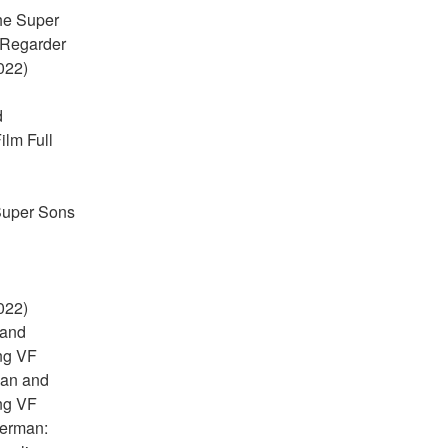
e Super 
 Regarder 
22) 
 
lm Full 
uper Sons 
22) 
and 
ng VF 
an and 
ng VF 
erman: 