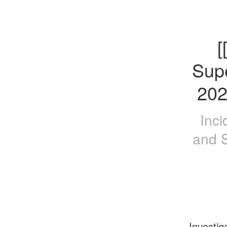
[
Supe
202
Inci
and S
Investig