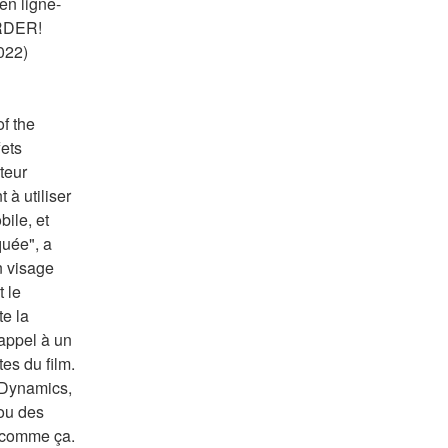
en ligne-
DER! 
22) 
 the 
ets 
eur 
à utiliser 
le, et 
uée", a 
 visage 
 le 
e la 
appel à un 
s du film. 
Dynamics, 
ou des 
 comme ça. 