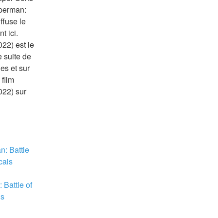
perman: 
fuse le 
 ici. 
2) est le 
 suite de 
es et sur 
film 
22) sur 
: Battle 
cais
Battle of 
s 