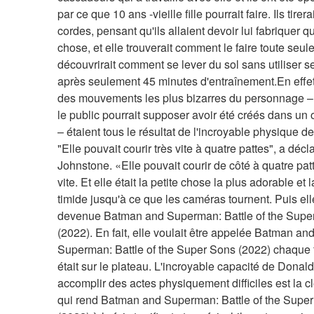
par ce que 10 ans -vieille fille pourrait faire. Ils tirera
cordes, pensant qu'ils allaient devoir lui fabriquer q
chose, et elle trouverait comment le faire toute seule.
découvrirait comment se lever du sol sans utiliser s
après seulement 45 minutes d'entraînement.En effet,
des mouvements les plus bizarres du personnage –
le public pourrait supposer avoir été créés dans un o
– étaient tous le résultat de l'incroyable physique de
"Elle pouvait courir très vite à quatre pattes", a décla
Johnstone. «Elle pouvait courir de côté à quatre patt
vite. Et elle était la petite chose la plus adorable et l
timide jusqu'à ce que les caméras tournent. Puis elle
devenue Batman and Superman: Battle of the Super
(2022). En fait, elle voulait être appelée Batman and
Superman: Battle of the Super Sons (2022) chaque fo
était sur le plateau. L'incroyable capacité de Donald 
accomplir des actes physiquement difficiles est la cl
qui rend Batman and Superman: Battle of the Super