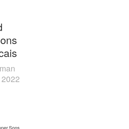
 
ons 
cais
tman
s 2022
uper Sons 