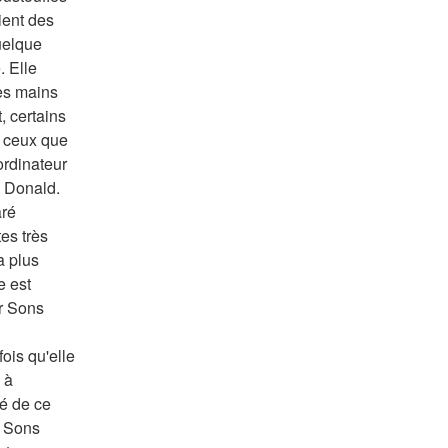
ient des 
uelque 
 Elle 
es mains 
 certains 
 ceux que 
rdinateur 
 Donald. 
ré 
es très 
a plus 
 est 
 Sons 
 
is qu'elle 
à 
é de ce 
 Sons 