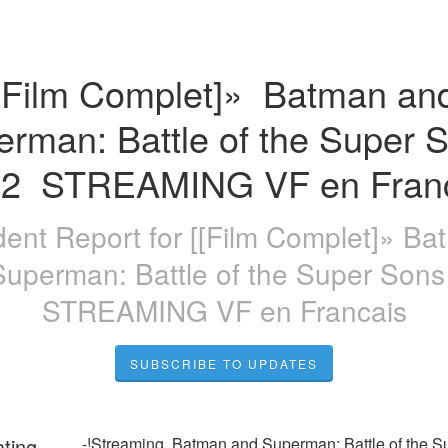
[Film Complet]»  Batman and
rman: Battle of the Super S
2  STREAMING VF en Fran
dent Report for
[[Film Complet]» Ba
uperman: Battle of the Super Son
STREAMING VF en Francais
SUBSCRIBE TO UPDATES
ating
-!Streaming  Batman and Superman: Battle of the S